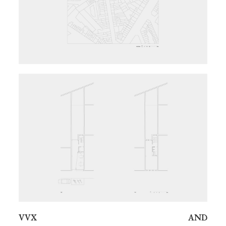
VVX
AND