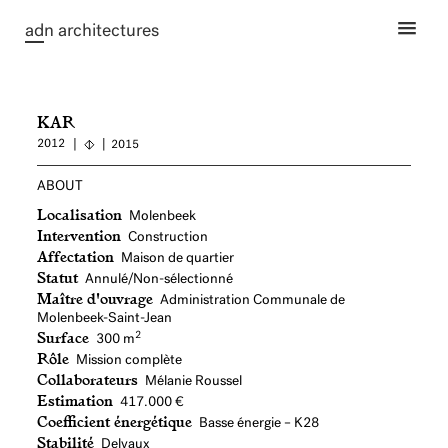
ad
n architectures
KAR
2012
2015
ABOUT
Localisation
Molenbeek
Intervention
Construction
Affectation
Maison de quartier
Statut
Annulé/Non-sélectionné
Maître d'ouvrage
Administration Communale de
Molenbeek-Saint-Jean
Surface
2
300 m
Rôle
Mission complète
Collaborateurs
Mélanie Roussel
Estimation
417.000 €
Coefficient énergétique
Basse énergie – K28
Stabilité
Delvaux