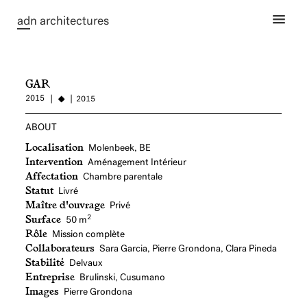
ad
n architectures
GAR
2015
2015
ABOUT
Localisation
Molenbeek, BE
Intervention
Aménagement Intérieur
Affectation
Chambre parentale
Statut
Livré
Maître d'ouvrage
Privé
Surface
2
50 m
Rôle
Mission complète
Collaborateurs
Sara Garcia, Pierre Grondona, Clara Pineda
Stabilité
Delvaux
Entreprise
Brulinski, Cusumano
Images
Pierre Grondona